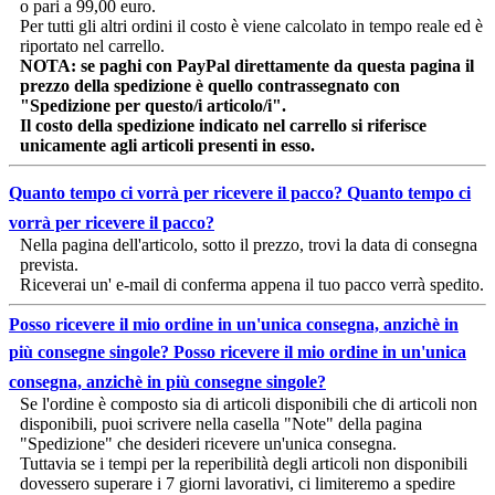
o pari a 99,00 euro.
Per tutti gli altri ordini il costo è viene calcolato in tempo reale ed è
riportato nel carrello.
NOTA: se paghi con PayPal direttamente da questa pagina il
prezzo della spedizione è quello contrassegnato con
"Spedizione per questo/i articolo/i".
Il costo della spedizione indicato nel carrello si riferisce
unicamente agli articoli presenti in esso.
Quanto tempo ci vorrà per ricevere il pacco?
Quanto tempo ci
vorrà per ricevere il pacco?
Nella pagina dell'articolo, sotto il prezzo, trovi la data di consegna
prevista.
Riceverai un' e-mail di conferma appena il tuo pacco verrà spedito.
Posso ricevere il mio ordine in un'unica consegna, anzichè in
più consegne singole?
Posso ricevere il mio ordine in un'unica
consegna, anzichè in più consegne singole?
Se l'ordine è composto sia di articoli disponibili che di articoli non
disponibili, puoi scrivere nella casella "Note" della pagina
"Spedizione" che desideri ricevere un'unica consegna.
Tuttavia se i tempi per la reperibilità degli articoli non disponibili
dovessero superare i 7 giorni lavorativi, ci limiteremo a spedire