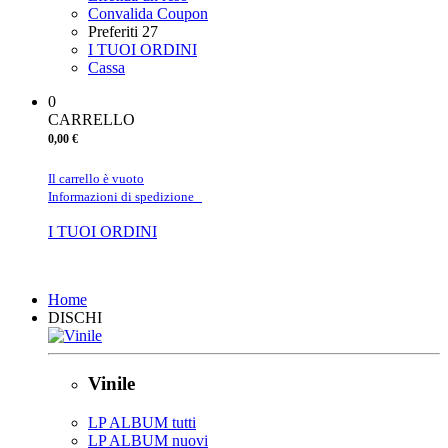
Convalida Coupon
Preferiti
27
I TUOI ORDINI
Cassa
0
CARRELLO
0,00 €
Il carrello è vuoto
Informazioni di spedizione
I TUOI ORDINI
Chiudi
Home
DISCHI
Vinile
LP ALBUM tutti
LP ALBUM nuovi