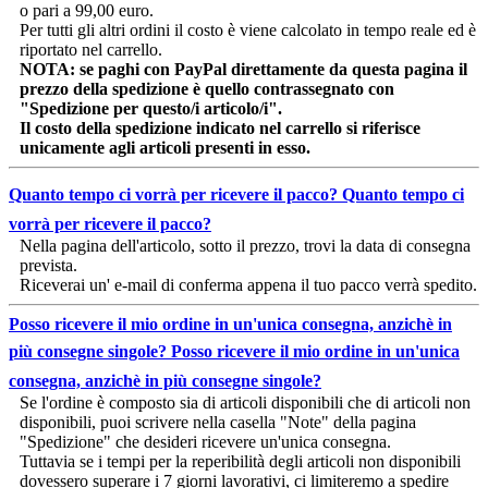
o pari a 99,00 euro.
Per tutti gli altri ordini il costo è viene calcolato in tempo reale ed è
riportato nel carrello.
NOTA: se paghi con PayPal direttamente da questa pagina il
prezzo della spedizione è quello contrassegnato con
"Spedizione per questo/i articolo/i".
Il costo della spedizione indicato nel carrello si riferisce
unicamente agli articoli presenti in esso.
Quanto tempo ci vorrà per ricevere il pacco?
Quanto tempo ci
vorrà per ricevere il pacco?
Nella pagina dell'articolo, sotto il prezzo, trovi la data di consegna
prevista.
Riceverai un' e-mail di conferma appena il tuo pacco verrà spedito.
Posso ricevere il mio ordine in un'unica consegna, anzichè in
più consegne singole?
Posso ricevere il mio ordine in un'unica
consegna, anzichè in più consegne singole?
Se l'ordine è composto sia di articoli disponibili che di articoli non
disponibili, puoi scrivere nella casella "Note" della pagina
"Spedizione" che desideri ricevere un'unica consegna.
Tuttavia se i tempi per la reperibilità degli articoli non disponibili
dovessero superare i 7 giorni lavorativi, ci limiteremo a spedire