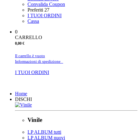
Convalida Coupon
Preferiti
27
I TUOI ORDINI
Cassa
0
CARRELLO
0,00 €
Il carrello è vuoto
Informazioni di spedizione
I TUOI ORDINI
Chiudi
Home
DISCHI
Vinile
LP ALBUM tutti
LP ALBUM nuovi