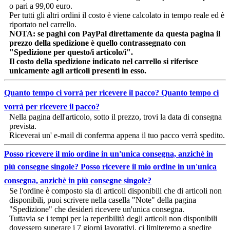
o pari a 99,00 euro.
Per tutti gli altri ordini il costo è viene calcolato in tempo reale ed è
riportato nel carrello.
NOTA: se paghi con PayPal direttamente da questa pagina il
prezzo della spedizione è quello contrassegnato con
"Spedizione per questo/i articolo/i".
Il costo della spedizione indicato nel carrello si riferisce
unicamente agli articoli presenti in esso.
Quanto tempo ci vorrà per ricevere il pacco?
Quanto tempo ci
vorrà per ricevere il pacco?
Nella pagina dell'articolo, sotto il prezzo, trovi la data di consegna
prevista.
Riceverai un' e-mail di conferma appena il tuo pacco verrà spedito.
Posso ricevere il mio ordine in un'unica consegna, anzichè in
più consegne singole?
Posso ricevere il mio ordine in un'unica
consegna, anzichè in più consegne singole?
Se l'ordine è composto sia di articoli disponibili che di articoli non
disponibili, puoi scrivere nella casella "Note" della pagina
"Spedizione" che desideri ricevere un'unica consegna.
Tuttavia se i tempi per la reperibilità degli articoli non disponibili
dovessero superare i 7 giorni lavorativi, ci limiteremo a spedire