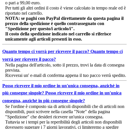
o pari a 99,00 euro.
Per tutti gli altri ordini il costo è viene calcolato in tempo reale ed è
riportato nel carrello.
NOTA: se paghi con PayPal direttamente da questa pagina il
prezzo della spedizione è quello contrassegnato con
"Spedizione per questo/i articolo/i".
Il costo della spedizione indicato nel carrello si riferisce
unicamente agli articoli presenti in esso.
Quanto tempo ci vorrà per ricevere il pacco?
Quanto tempo ci
vorrà per ricevere il pacco?
Nella pagina dell'articolo, sotto il prezzo, trovi la data di consegna
prevista.
Riceverai un' e-mail di conferma appena il tuo pacco verrà spedito.
Posso ricevere il mio ordine in un'unica consegna, anzichè in
più consegne singole?
Posso ricevere il mio ordine in un'unica
consegna, anzichè in più consegne singole?
Se l'ordine è composto sia di articoli disponibili che di articoli non
disponibili, puoi scrivere nella casella "Note" della pagina
"Spedizione" che desideri ricevere un'unica consegna.
Tuttavia se i tempi per la reperibilità degli articoli non disponibili
dovessero superare i 7 giorni lavorativi, ci limiteremo a spedire