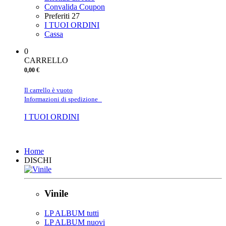
Convalida Coupon
Preferiti
27
I TUOI ORDINI
Cassa
0
CARRELLO
0,00 €
Il carrello è vuoto
Informazioni di spedizione
I TUOI ORDINI
Chiudi
Home
DISCHI
Vinile
LP ALBUM tutti
LP ALBUM nuovi