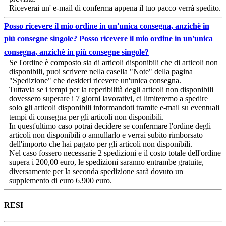
Riceverai un' e-mail di conferma appena il tuo pacco verrà spedito.
Posso ricevere il mio ordine in un'unica consegna, anzichè in
più consegne singole?
Posso ricevere il mio ordine in un'unica
consegna, anzichè in più consegne singole?
Se l'ordine è composto sia di articoli disponibili che di articoli non
disponibili, puoi scrivere nella casella "Note" della pagina
"Spedizione" che desideri ricevere un'unica consegna.
Tuttavia se i tempi per la reperibilità degli articoli non disponibili
dovessero superare i 7 giorni lavorativi, ci limiteremo a spedire
solo gli articoli disponibili informandoti tramite e-mail su eventuali
tempi di consegna per gli articoli non disponibili.
In quest'ultimo caso potrai decidere se confermare l'ordine degli
articoli non disponibili o annullarlo e verrai subito rimborsato
dell'importo che hai pagato per gli articoli non disponibili.
Nel caso fossero necessarie 2 spedizioni e il costo totale dell'ordine
supera i 200,00 euro, le spedizioni saranno entrambe gratuite,
diversamente per la seconda spedizione sarà dovuto un
supplemento di euro 6.900 euro.
RESI