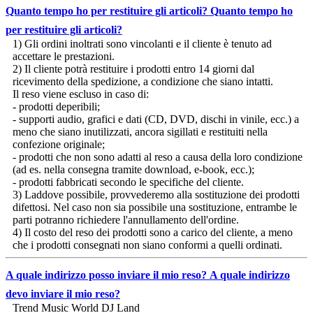
Quanto tempo ho per restituire gli articoli?
Quanto tempo ho
per restituire gli articoli?
1) Gli ordini inoltrati sono vincolanti e il cliente è tenuto ad
accettare le prestazioni.
2) Il cliente potrà restituire i prodotti entro 14 giorni dal
ricevimento della spedizione, a condizione che siano intatti.
Il reso viene escluso in caso di:
- prodotti deperibili;
- supporti audio, grafici e dati (CD, DVD, dischi in vinile, ecc.) a
meno che siano inutilizzati, ancora sigillati e restituiti nella
confezione originale;
- prodotti che non sono adatti al reso a causa della loro condizione
(ad es. nella consegna tramite download, e-book, ecc.);
- prodotti fabbricati secondo le specifiche del cliente.
3) Laddove possibile, provvederemo alla sostituzione dei prodotti
difettosi. Nel caso non sia possibile una sostituzione, entrambe le
parti potranno richiedere l'annullamento dell'ordine.
4) Il costo del reso dei prodotti sono a carico del cliente, a meno
che i prodotti consegnati non siano conformi a quelli ordinati.
A quale indirizzo posso inviare il mio reso?
A quale indirizzo
devo inviare il mio reso?
Trend Music World DJ Land