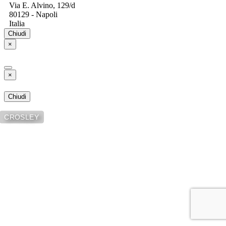
Via E. Alvino, 129/d
80129 - Napoli
Italia
Chiudi
×
×
Chiudi
CROSLEY
Dischi in Vinile - Compact Disc
- CD - 12 inch - Consolle per DJ
- Impianti Audio