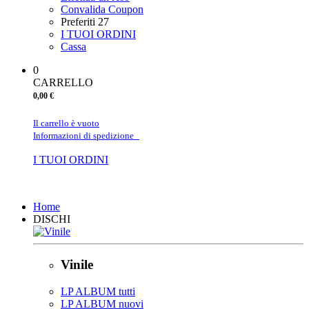
Convalida Coupon
Preferiti
27
I TUOI ORDINI
Cassa
0
CARRELLO
0,00 €
Il carrello è vuoto
Informazioni di spedizione
I TUOI ORDINI
Chiudi
Home
DISCHI
Vinile
LP ALBUM tutti
LP ALBUM nuovi