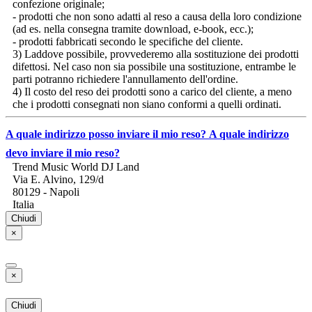
confezione originale;
- prodotti che non sono adatti al reso a causa della loro condizione
(ad es. nella consegna tramite download, e-book, ecc.);
- prodotti fabbricati secondo le specifiche del cliente.
3) Laddove possibile, provvederemo alla sostituzione dei prodotti
difettosi. Nel caso non sia possibile una sostituzione, entrambe le
parti potranno richiedere l'annullamento dell'ordine.
4) Il costo del reso dei prodotti sono a carico del cliente, a meno
che i prodotti consegnati non siano conformi a quelli ordinati.
A quale indirizzo posso inviare il mio reso?
A quale indirizzo
devo inviare il mio reso?
Trend Music World DJ Land
Via E. Alvino, 129/d
80129 - Napoli
Italia
Chiudi
×
×
Chiudi