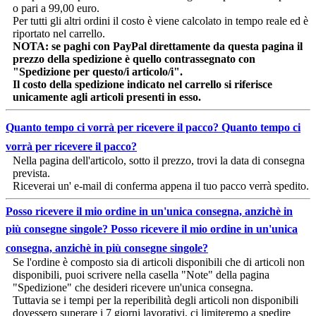
o pari a 99,00 euro.
Per tutti gli altri ordini il costo è viene calcolato in tempo reale ed è
riportato nel carrello.
NOTA: se paghi con PayPal direttamente da questa pagina il
prezzo della spedizione è quello contrassegnato con
"Spedizione per questo/i articolo/i".
Il costo della spedizione indicato nel carrello si riferisce
unicamente agli articoli presenti in esso.
Quanto tempo ci vorrà per ricevere il pacco?
Quanto tempo ci
vorrà per ricevere il pacco?
Nella pagina dell'articolo, sotto il prezzo, trovi la data di consegna
prevista.
Riceverai un' e-mail di conferma appena il tuo pacco verrà spedito.
Posso ricevere il mio ordine in un'unica consegna, anzichè in
più consegne singole?
Posso ricevere il mio ordine in un'unica
consegna, anzichè in più consegne singole?
Se l'ordine è composto sia di articoli disponibili che di articoli non
disponibili, puoi scrivere nella casella "Note" della pagina
"Spedizione" che desideri ricevere un'unica consegna.
Tuttavia se i tempi per la reperibilità degli articoli non disponibili
dovessero superare i 7 giorni lavorativi, ci limiteremo a spedire