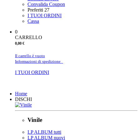
Convalida Coupon
Preferiti
27
I TUOI ORDINI
Cassa
0
CARRELLO
0,00 €
Il carrello è vuoto
Informazioni di spedizione
I TUOI ORDINI
Chiudi
Home
DISCHI
Vinile
LP ALBUM tutti
LP ALBUM nuovi