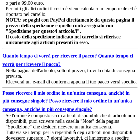
o pari a 99,00 euro.
Per tutti gli altri ordini il costo è viene calcolato in tempo reale ed è
riportato nel carrello.
NOTA: se paghi con PayPal direttamente da questa pagina il
prezzo della spedizione è quello contrassegnato con
"Spedizione per questo/i articolo/i".
Il costo della spedizione indicato nel carrello si riferisce
unicamente agli articoli presenti in esso.
Quanto tempo ci vorrà per ricevere il pacco?
Quanto tempo ci
vorrà per ricevere il pacco?
Nella pagina dell'articolo, sotto il prezzo, trovi la data di consegna
prevista.
Riceverai un' e-mail di conferma appena il tuo pacco verrà spedito.
Posso ricevere il mio ordine in un'unica consegna, anzichè in
più consegne singole?
Posso ricevere il mio ordine in un'unica
consegna, anzichè in più consegne singole?
Se l'ordine è composto sia di articoli disponibili che di articoli non
disponibili, puoi scrivere nella casella "Note" della pagina
"Spedizione" che desideri ricevere un'unica consegna.
Tuttavia se i tempi per la reperibilità degli articoli non disponibili
dovessero superare i 7 giorni lavorativi, ci limiteremo a spedire