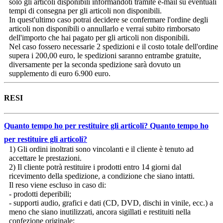
solo gli articoli disponibili informandoti tramite e-mail su eventuali
tempi di consegna per gli articoli non disponibili.
In quest'ultimo caso potrai decidere se confermare l'ordine degli
articoli non disponibili o annullarlo e verrai subito rimborsato
dell'importo che hai pagato per gli articoli non disponibili.
Nel caso fossero necessarie 2 spedizioni e il costo totale dell'ordine
supera i 200,00 euro, le spedizioni saranno entrambe gratuite,
diversamente per la seconda spedizione sarà dovuto un
supplemento di euro 6.900 euro.
RESI
Quanto tempo ho per restituire gli articoli?
Quanto tempo ho
per restituire gli articoli?
1) Gli ordini inoltrati sono vincolanti e il cliente è tenuto ad
accettare le prestazioni.
2) Il cliente potrà restituire i prodotti entro 14 giorni dal
ricevimento della spedizione, a condizione che siano intatti.
Il reso viene escluso in caso di:
- prodotti deperibili;
- supporti audio, grafici e dati (CD, DVD, dischi in vinile, ecc.) a
meno che siano inutilizzati, ancora sigillati e restituiti nella
confezione originale;