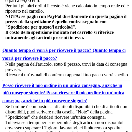
o pari a 99,00 euro.
Per tutti gli altri ordini il costo è viene calcolato in tempo reale ed è
riportato nel carrello.
NOTA: se paghi con PayPal direttamente da questa pagina il
prezzo della spedizione è quello contrassegnato con
"Spedizione per questo/i articolo/i".
Il costo della spedizione indicato nel carrello si riferisce
unicamente agli articoli presenti in esso.
Quanto tempo ci vorrà per ricevere il pacco?
Quanto tempo ci
vorrà per ricevere il pacco?
Nella pagina dell'articolo, sotto il prezzo, trovi la data di consegna
prevista.
Riceverai un' e-mail di conferma appena il tuo pacco verrà spedito.
Posso ricevere il mio ordine in un'unica consegna, anzichè in
più consegne singole?
Posso ricevere il mio ordine in un'unica
consegna, anzichè in più consegne singole?
Se l'ordine è composto sia di articoli disponibili che di articoli non
disponibili, puoi scrivere nella casella "Note" della pagina
"Spedizione" che desideri ricevere un'unica consegna.
Tuttavia se i tempi per la reperibilità degli articoli non disponibili
dovessero superare i 7 giorni lavorativi, ci limiteremo a spedire