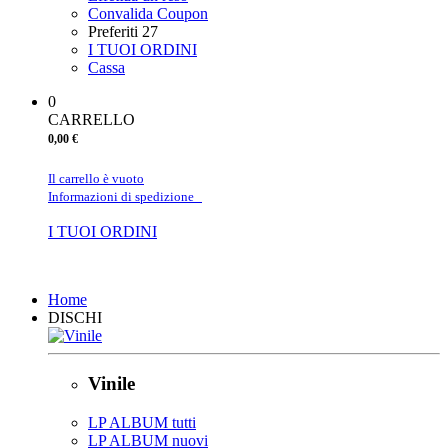
Convalida Coupon
Preferiti
27
I TUOI ORDINI
Cassa
0
CARRELLO
0,00 €
Il carrello è vuoto
Informazioni di spedizione
I TUOI ORDINI
Chiudi
Home
DISCHI
Vinile
LP ALBUM tutti
LP ALBUM nuovi