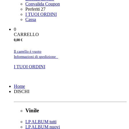
Convalida Coupon
Preferiti
27
I TUOI ORDINI
Cassa
0
CARRELLO
0,00 €
Il carrello è vuoto
Informazioni di spedizione
I TUOI ORDINI
Chiudi
Home
DISCHI
Vinile
LP ALBUM tutti
LP ALBUM nuovi