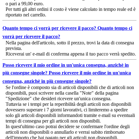
o pari a 99,00 euro.
Per tutti gli altri ordini il costo è viene calcolato in tempo reale ed è
riportato nel carrello.
Quanto tempo ci vorrà per ricevere il pacco?
Quanto tempo ci
vorrà per ricevere il pacco?
Nella pagina dell'articolo, sotto il prezzo, trovi la data di consegna
prevista.
Riceverai un' e-mail di conferma appena il tuo pacco verrà spedito.
Posso ricevere il mio ordine in un'unica consegna, anzichè in
più consegne singole?
Posso ricevere il mio ordine in un'unica
consegna, anzichè in più consegne singole?
Se l'ordine è composto sia di articoli disponibili che di articoli non
disponibili, puoi scrivere nella casella "Note" della pagina
"Spedizione" che desideri ricevere un'unica consegna.
Tuttavia se i tempi per la reperibilità degli articoli non disponibili
dovessero superare i 7 giorni lavorativi, ci limiteremo a spedire
solo gli articoli disponibili informandoti tramite e-mail su eventuali
tempi di consegna per gli articoli non disponibili.
In quest'ultimo caso potrai decidere se confermare l'ordine degli
articoli non disponibili o annullarlo e verrai subito rimborsato
dell'importo che hai pagato per gli articoli non disponibili.