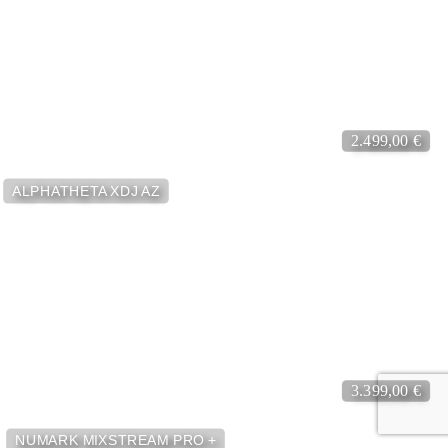
- Impianti Audio
2.499,00 €
ALPHATHETA XDJ AZ
3.399,00 €
NUMARK MIXSTREAM PRO +