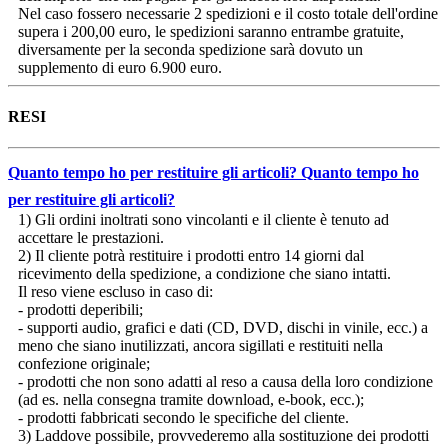
Nel caso fossero necessarie 2 spedizioni e il costo totale dell'ordine
supera i 200,00 euro, le spedizioni saranno entrambe gratuite,
diversamente per la seconda spedizione sarà dovuto un
supplemento di euro 6.900 euro.
RESI
Quanto tempo ho per restituire gli articoli?
Quanto tempo ho
per restituire gli articoli?
1) Gli ordini inoltrati sono vincolanti e il cliente è tenuto ad
accettare le prestazioni.
2) Il cliente potrà restituire i prodotti entro 14 giorni dal
ricevimento della spedizione, a condizione che siano intatti.
Il reso viene escluso in caso di:
- prodotti deperibili;
- supporti audio, grafici e dati (CD, DVD, dischi in vinile, ecc.) a
meno che siano inutilizzati, ancora sigillati e restituiti nella
confezione originale;
- prodotti che non sono adatti al reso a causa della loro condizione
(ad es. nella consegna tramite download, e-book, ecc.);
- prodotti fabbricati secondo le specifiche del cliente.
3) Laddove possibile, provvederemo alla sostituzione dei prodotti