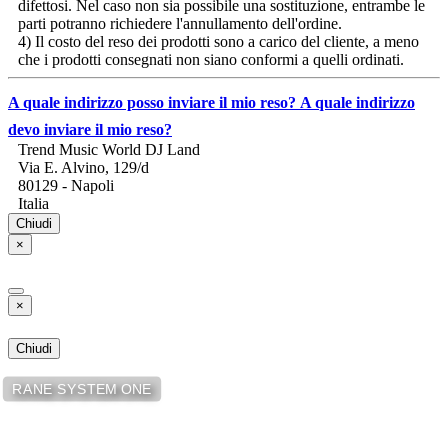
difettosi. Nel caso non sia possibile una sostituzione, entrambe le
parti potranno richiedere l'annullamento dell'ordine.
4) Il costo del reso dei prodotti sono a carico del cliente, a meno
che i prodotti consegnati non siano conformi a quelli ordinati.
A quale indirizzo posso inviare il mio reso?
A quale indirizzo
devo inviare il mio reso?
Trend Music World DJ Land
Via E. Alvino, 129/d
80129 - Napoli
Italia
Chiudi
×
×
Chiudi
RANE SYSTEM ONE
Dischi in Vinile - Compact Disc
- CD - 12 inch - Consolle per DJ