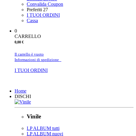
Convalida Coupon
Preferiti
27
I TUOI ORDINI
Cassa
0
CARRELLO
0,00 €
Il carrello è vuoto
Informazioni di spedizione
I TUOI ORDINI
Chiudi
Home
DISCHI
Vinile
LP ALBUM tutti
LP ALBUM nuovi