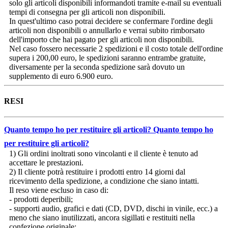
solo gli articoli disponibili informandoti tramite e-mail su eventuali
tempi di consegna per gli articoli non disponibili.
In quest'ultimo caso potrai decidere se confermare l'ordine degli
articoli non disponibili o annullarlo e verrai subito rimborsato
dell'importo che hai pagato per gli articoli non disponibili.
Nel caso fossero necessarie 2 spedizioni e il costo totale dell'ordine
supera i 200,00 euro, le spedizioni saranno entrambe gratuite,
diversamente per la seconda spedizione sarà dovuto un
supplemento di euro 6.900 euro.
RESI
Quanto tempo ho per restituire gli articoli?
Quanto tempo ho
per restituire gli articoli?
1) Gli ordini inoltrati sono vincolanti e il cliente è tenuto ad
accettare le prestazioni.
2) Il cliente potrà restituire i prodotti entro 14 giorni dal
ricevimento della spedizione, a condizione che siano intatti.
Il reso viene escluso in caso di:
- prodotti deperibili;
- supporti audio, grafici e dati (CD, DVD, dischi in vinile, ecc.) a
meno che siano inutilizzati, ancora sigillati e restituiti nella
confezione originale;