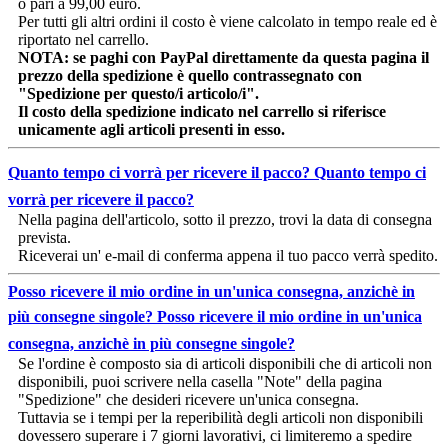
o pari a 99,00 euro.
Per tutti gli altri ordini il costo è viene calcolato in tempo reale ed è
riportato nel carrello.
NOTA: se paghi con PayPal direttamente da questa pagina il
prezzo della spedizione è quello contrassegnato con
"Spedizione per questo/i articolo/i".
Il costo della spedizione indicato nel carrello si riferisce
unicamente agli articoli presenti in esso.
Quanto tempo ci vorrà per ricevere il pacco?
Quanto tempo ci
vorrà per ricevere il pacco?
Nella pagina dell'articolo, sotto il prezzo, trovi la data di consegna
prevista.
Riceverai un' e-mail di conferma appena il tuo pacco verrà spedito.
Posso ricevere il mio ordine in un'unica consegna, anzichè in
più consegne singole?
Posso ricevere il mio ordine in un'unica
consegna, anzichè in più consegne singole?
Se l'ordine è composto sia di articoli disponibili che di articoli non
disponibili, puoi scrivere nella casella "Note" della pagina
"Spedizione" che desideri ricevere un'unica consegna.
Tuttavia se i tempi per la reperibilità degli articoli non disponibili
dovessero superare i 7 giorni lavorativi, ci limiteremo a spedire