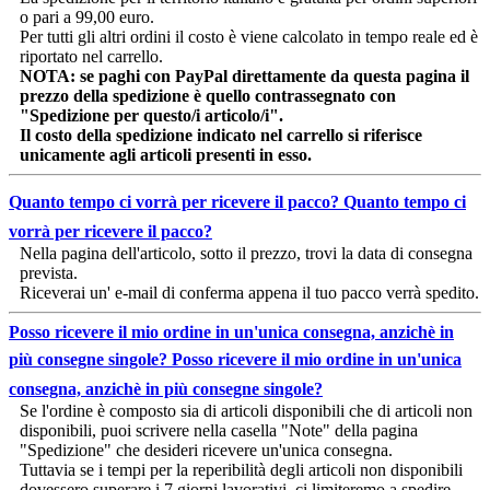
o pari a 99,00 euro.
Per tutti gli altri ordini il costo è viene calcolato in tempo reale ed è
riportato nel carrello.
NOTA: se paghi con PayPal direttamente da questa pagina il
prezzo della spedizione è quello contrassegnato con
"Spedizione per questo/i articolo/i".
Il costo della spedizione indicato nel carrello si riferisce
unicamente agli articoli presenti in esso.
Quanto tempo ci vorrà per ricevere il pacco?
Quanto tempo ci
vorrà per ricevere il pacco?
Nella pagina dell'articolo, sotto il prezzo, trovi la data di consegna
prevista.
Riceverai un' e-mail di conferma appena il tuo pacco verrà spedito.
Posso ricevere il mio ordine in un'unica consegna, anzichè in
più consegne singole?
Posso ricevere il mio ordine in un'unica
consegna, anzichè in più consegne singole?
Se l'ordine è composto sia di articoli disponibili che di articoli non
disponibili, puoi scrivere nella casella "Note" della pagina
"Spedizione" che desideri ricevere un'unica consegna.
Tuttavia se i tempi per la reperibilità degli articoli non disponibili
dovessero superare i 7 giorni lavorativi, ci limiteremo a spedire