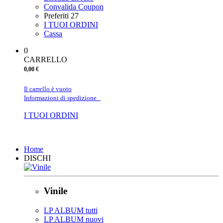
Convalida Coupon
Preferiti
27
I TUOI ORDINI
Cassa
0
CARRELLO
0,00 €
Il carrello è vuoto
Informazioni di spedizione
I TUOI ORDINI
Chiudi
Home
DISCHI
Vinile
LP ALBUM tutti
LP ALBUM nuovi