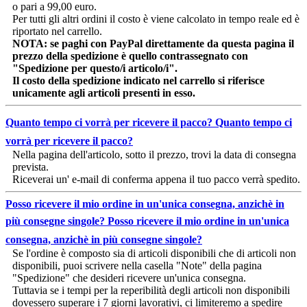
o pari a 99,00 euro.
Per tutti gli altri ordini il costo è viene calcolato in tempo reale ed è
riportato nel carrello.
NOTA: se paghi con PayPal direttamente da questa pagina il
prezzo della spedizione è quello contrassegnato con
"Spedizione per questo/i articolo/i".
Il costo della spedizione indicato nel carrello si riferisce
unicamente agli articoli presenti in esso.
Quanto tempo ci vorrà per ricevere il pacco?
Quanto tempo ci
vorrà per ricevere il pacco?
Nella pagina dell'articolo, sotto il prezzo, trovi la data di consegna
prevista.
Riceverai un' e-mail di conferma appena il tuo pacco verrà spedito.
Posso ricevere il mio ordine in un'unica consegna, anzichè in
più consegne singole?
Posso ricevere il mio ordine in un'unica
consegna, anzichè in più consegne singole?
Se l'ordine è composto sia di articoli disponibili che di articoli non
disponibili, puoi scrivere nella casella "Note" della pagina
"Spedizione" che desideri ricevere un'unica consegna.
Tuttavia se i tempi per la reperibilità degli articoli non disponibili
dovessero superare i 7 giorni lavorativi, ci limiteremo a spedire