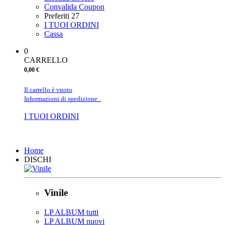
Convalida Coupon
Preferiti
27
I TUOI ORDINI
Cassa
0
CARRELLO
0,00 €
Il carrello è vuoto
Informazioni di spedizione
I TUOI ORDINI
Chiudi
Home
DISCHI
Vinile
LP ALBUM tutti
LP ALBUM nuovi