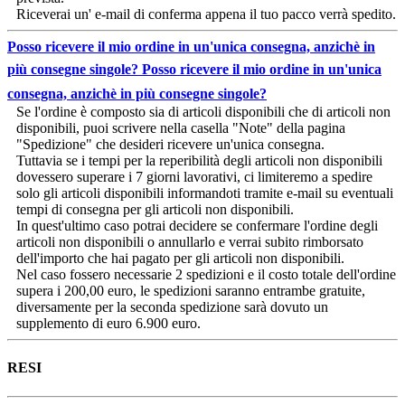
Riceverai un' e-mail di conferma appena il tuo pacco verrà spedito.
Posso ricevere il mio ordine in un'unica consegna, anzichè in
più consegne singole?
Posso ricevere il mio ordine in un'unica
consegna, anzichè in più consegne singole?
Se l'ordine è composto sia di articoli disponibili che di articoli non
disponibili, puoi scrivere nella casella "Note" della pagina
"Spedizione" che desideri ricevere un'unica consegna.
Tuttavia se i tempi per la reperibilità degli articoli non disponibili
dovessero superare i 7 giorni lavorativi, ci limiteremo a spedire
solo gli articoli disponibili informandoti tramite e-mail su eventuali
tempi di consegna per gli articoli non disponibili.
In quest'ultimo caso potrai decidere se confermare l'ordine degli
articoli non disponibili o annullarlo e verrai subito rimborsato
dell'importo che hai pagato per gli articoli non disponibili.
Nel caso fossero necessarie 2 spedizioni e il costo totale dell'ordine
supera i 200,00 euro, le spedizioni saranno entrambe gratuite,
diversamente per la seconda spedizione sarà dovuto un
supplemento di euro 6.900 euro.
RESI