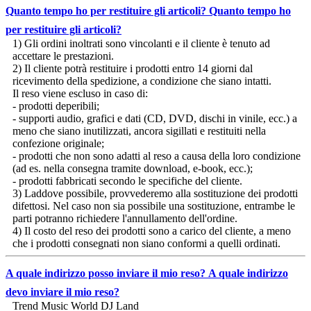
Quanto tempo ho per restituire gli articoli?
Quanto tempo ho
per restituire gli articoli?
1) Gli ordini inoltrati sono vincolanti e il cliente è tenuto ad
accettare le prestazioni.
2) Il cliente potrà restituire i prodotti entro 14 giorni dal
ricevimento della spedizione, a condizione che siano intatti.
Il reso viene escluso in caso di:
- prodotti deperibili;
- supporti audio, grafici e dati (CD, DVD, dischi in vinile, ecc.) a
meno che siano inutilizzati, ancora sigillati e restituiti nella
confezione originale;
- prodotti che non sono adatti al reso a causa della loro condizione
(ad es. nella consegna tramite download, e-book, ecc.);
- prodotti fabbricati secondo le specifiche del cliente.
3) Laddove possibile, provvederemo alla sostituzione dei prodotti
difettosi. Nel caso non sia possibile una sostituzione, entrambe le
parti potranno richiedere l'annullamento dell'ordine.
4) Il costo del reso dei prodotti sono a carico del cliente, a meno
che i prodotti consegnati non siano conformi a quelli ordinati.
A quale indirizzo posso inviare il mio reso?
A quale indirizzo
devo inviare il mio reso?
Trend Music World DJ Land