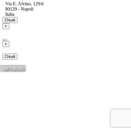
Via E. Alvino, 129/d
80129 - Napoli
Italia
Chiudi
×
×
Chiudi
ORTOFON
Dischi in Vinile - Compact Disc
- CD - 12 inch - Consolle per DJ
- Impianti Audio