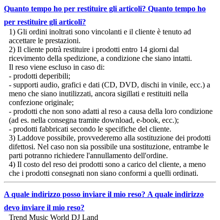
Quanto tempo ho per restituire gli articoli?
Quanto tempo ho
per restituire gli articoli?
1) Gli ordini inoltrati sono vincolanti e il cliente è tenuto ad
accettare le prestazioni.
2) Il cliente potrà restituire i prodotti entro 14 giorni dal
ricevimento della spedizione, a condizione che siano intatti.
Il reso viene escluso in caso di:
- prodotti deperibili;
- supporti audio, grafici e dati (CD, DVD, dischi in vinile, ecc.) a
meno che siano inutilizzati, ancora sigillati e restituiti nella
confezione originale;
- prodotti che non sono adatti al reso a causa della loro condizione
(ad es. nella consegna tramite download, e-book, ecc.);
- prodotti fabbricati secondo le specifiche del cliente.
3) Laddove possibile, provvederemo alla sostituzione dei prodotti
difettosi. Nel caso non sia possibile una sostituzione, entrambe le
parti potranno richiedere l'annullamento dell'ordine.
4) Il costo del reso dei prodotti sono a carico del cliente, a meno
che i prodotti consegnati non siano conformi a quelli ordinati.
A quale indirizzo posso inviare il mio reso?
A quale indirizzo
devo inviare il mio reso?
Trend Music World DJ Land