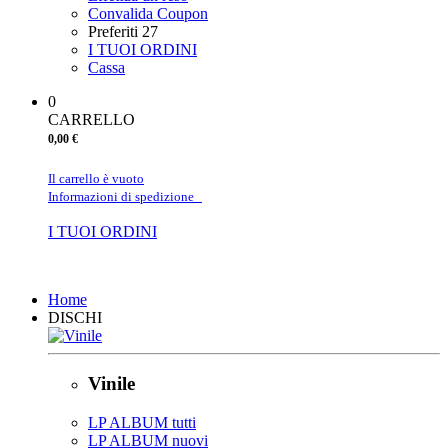
Convalida Coupon
Preferiti
27
I TUOI ORDINI
Cassa
0
CARRELLO
0,00 €
Il carrello è vuoto
Informazioni di spedizione
I TUOI ORDINI
Chiudi
Home
DISCHI
Vinile
LP ALBUM tutti
LP ALBUM nuovi