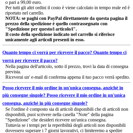
o pari a 99,00 euro.
Per tutti gli altri ordini il costo è viene calcolato in tempo reale ed è
riportato nel carrello.
NOTA: se paghi con PayPal direttamente da questa pagina il
prezzo della spedizione è quello contrassegnato con
"Spedizione per questo/i articolo/i".
Il costo della spedizione indicato nel carrello si riferisce
unicamente agli articoli presenti in esso.
Quanto tempo ci vorrà per ricevere il pacco?
Quanto tempo ci
vorrà per ricevere il pacco?
Nella pagina dell'articolo, sotto il prezzo, trovi la data di consegna
prevista.
Riceverai un' e-mail di conferma appena il tuo pacco verrà spedito.
Posso ricevere il mio ordine in un'unica consegna, anzichè in
più consegne singole?
Posso ricevere il mio ordine in un'unica
consegna, anzichè in più consegne singole?
Se l'ordine è composto sia di articoli disponibili che di articoli non
disponibili, puoi scrivere nella casella "Note" della pagina
"Spedizione" che desideri ricevere un'unica consegna.
Tuttavia se i tempi per la reperibilità degli articoli non disponibili
dovessero superare i 7 giorni lavorativi, ci limiteremo a spedire