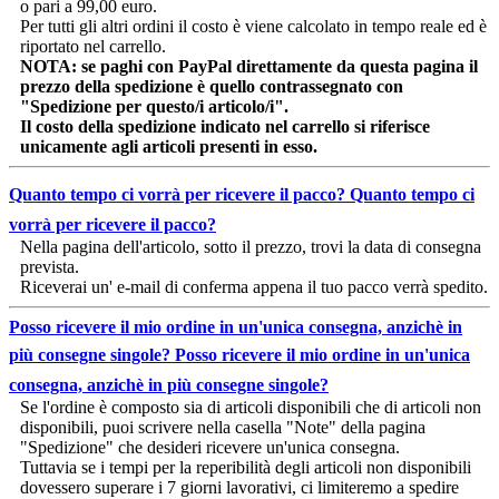
o pari a 99,00 euro.
Per tutti gli altri ordini il costo è viene calcolato in tempo reale ed è
riportato nel carrello.
NOTA: se paghi con PayPal direttamente da questa pagina il
prezzo della spedizione è quello contrassegnato con
"Spedizione per questo/i articolo/i".
Il costo della spedizione indicato nel carrello si riferisce
unicamente agli articoli presenti in esso.
Quanto tempo ci vorrà per ricevere il pacco?
Quanto tempo ci
vorrà per ricevere il pacco?
Nella pagina dell'articolo, sotto il prezzo, trovi la data di consegna
prevista.
Riceverai un' e-mail di conferma appena il tuo pacco verrà spedito.
Posso ricevere il mio ordine in un'unica consegna, anzichè in
più consegne singole?
Posso ricevere il mio ordine in un'unica
consegna, anzichè in più consegne singole?
Se l'ordine è composto sia di articoli disponibili che di articoli non
disponibili, puoi scrivere nella casella "Note" della pagina
"Spedizione" che desideri ricevere un'unica consegna.
Tuttavia se i tempi per la reperibilità degli articoli non disponibili
dovessero superare i 7 giorni lavorativi, ci limiteremo a spedire