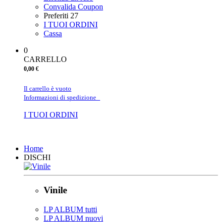
Convalida Coupon
Preferiti
27
I TUOI ORDINI
Cassa
0
CARRELLO
0,00 €
Il carrello è vuoto
Informazioni di spedizione
I TUOI ORDINI
Chiudi
Home
DISCHI
Vinile
LP ALBUM tutti
LP ALBUM nuovi