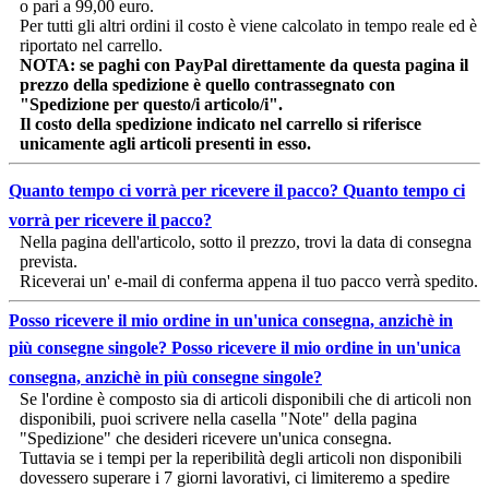
o pari a 99,00 euro.
Per tutti gli altri ordini il costo è viene calcolato in tempo reale ed è
riportato nel carrello.
NOTA: se paghi con PayPal direttamente da questa pagina il
prezzo della spedizione è quello contrassegnato con
"Spedizione per questo/i articolo/i".
Il costo della spedizione indicato nel carrello si riferisce
unicamente agli articoli presenti in esso.
Quanto tempo ci vorrà per ricevere il pacco?
Quanto tempo ci
vorrà per ricevere il pacco?
Nella pagina dell'articolo, sotto il prezzo, trovi la data di consegna
prevista.
Riceverai un' e-mail di conferma appena il tuo pacco verrà spedito.
Posso ricevere il mio ordine in un'unica consegna, anzichè in
più consegne singole?
Posso ricevere il mio ordine in un'unica
consegna, anzichè in più consegne singole?
Se l'ordine è composto sia di articoli disponibili che di articoli non
disponibili, puoi scrivere nella casella "Note" della pagina
"Spedizione" che desideri ricevere un'unica consegna.
Tuttavia se i tempi per la reperibilità degli articoli non disponibili
dovessero superare i 7 giorni lavorativi, ci limiteremo a spedire