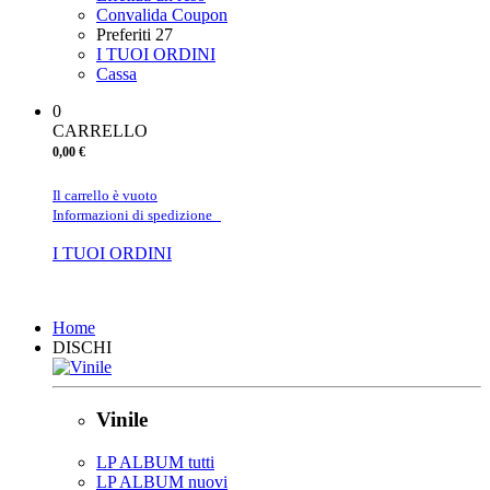
Convalida Coupon
Preferiti
27
I TUOI ORDINI
Cassa
0
CARRELLO
0,00 €
Il carrello è vuoto
Informazioni di spedizione
I TUOI ORDINI
Chiudi
Home
DISCHI
Vinile
LP ALBUM tutti
LP ALBUM nuovi