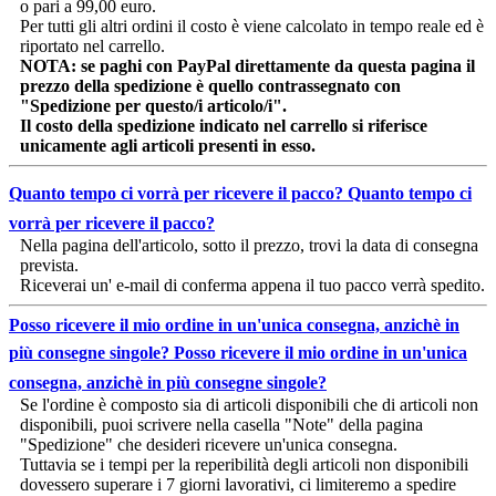
o pari a 99,00 euro.
Per tutti gli altri ordini il costo è viene calcolato in tempo reale ed è
riportato nel carrello.
NOTA: se paghi con PayPal direttamente da questa pagina il
prezzo della spedizione è quello contrassegnato con
"Spedizione per questo/i articolo/i".
Il costo della spedizione indicato nel carrello si riferisce
unicamente agli articoli presenti in esso.
Quanto tempo ci vorrà per ricevere il pacco?
Quanto tempo ci
vorrà per ricevere il pacco?
Nella pagina dell'articolo, sotto il prezzo, trovi la data di consegna
prevista.
Riceverai un' e-mail di conferma appena il tuo pacco verrà spedito.
Posso ricevere il mio ordine in un'unica consegna, anzichè in
più consegne singole?
Posso ricevere il mio ordine in un'unica
consegna, anzichè in più consegne singole?
Se l'ordine è composto sia di articoli disponibili che di articoli non
disponibili, puoi scrivere nella casella "Note" della pagina
"Spedizione" che desideri ricevere un'unica consegna.
Tuttavia se i tempi per la reperibilità degli articoli non disponibili
dovessero superare i 7 giorni lavorativi, ci limiteremo a spedire