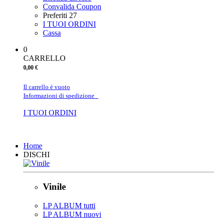
Convalida Coupon
Preferiti
27
I TUOI ORDINI
Cassa
0
CARRELLO
0,00 €
Il carrello è vuoto
Informazioni di spedizione
I TUOI ORDINI
Chiudi
Home
DISCHI
Vinile
LP ALBUM tutti
LP ALBUM nuovi