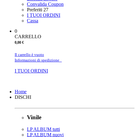
Convalida Coupon
Preferiti
27
I TUOI ORDINI
Cassa
0
CARRELLO
0,00 €
Il carrello è vuoto
Informazioni di spedizione
I TUOI ORDINI
Chiudi
Home
DISCHI
Vinile
LP ALBUM tutti
LP ALBUM nuovi