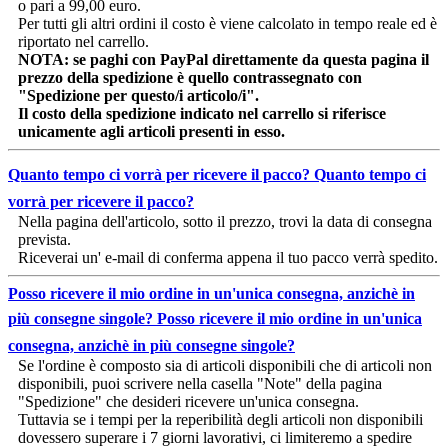
o pari a 99,00 euro.
Per tutti gli altri ordini il costo è viene calcolato in tempo reale ed è
riportato nel carrello.
NOTA: se paghi con PayPal direttamente da questa pagina il
prezzo della spedizione è quello contrassegnato con
"Spedizione per questo/i articolo/i".
Il costo della spedizione indicato nel carrello si riferisce
unicamente agli articoli presenti in esso.
Quanto tempo ci vorrà per ricevere il pacco?
Quanto tempo ci
vorrà per ricevere il pacco?
Nella pagina dell'articolo, sotto il prezzo, trovi la data di consegna
prevista.
Riceverai un' e-mail di conferma appena il tuo pacco verrà spedito.
Posso ricevere il mio ordine in un'unica consegna, anzichè in
più consegne singole?
Posso ricevere il mio ordine in un'unica
consegna, anzichè in più consegne singole?
Se l'ordine è composto sia di articoli disponibili che di articoli non
disponibili, puoi scrivere nella casella "Note" della pagina
"Spedizione" che desideri ricevere un'unica consegna.
Tuttavia se i tempi per la reperibilità degli articoli non disponibili
dovessero superare i 7 giorni lavorativi, ci limiteremo a spedire