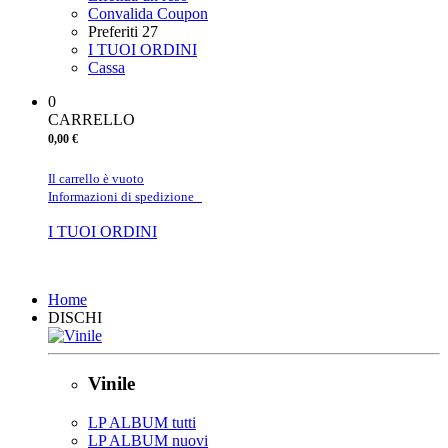
Convalida Coupon
Preferiti
27
I TUOI ORDINI
Cassa
0
CARRELLO
0,00 €
Il carrello è vuoto
Informazioni di spedizione
I TUOI ORDINI
Chiudi
Home
DISCHI
Vinile
LP ALBUM tutti
LP ALBUM nuovi