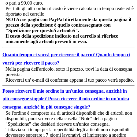
o pari a 99,00 euro.
Per tutti gli altri ordini il costo è viene calcolato in tempo reale ed è
riportato nel carrello.
NOTA: se paghi con PayPal direttamente da questa pagina il
prezzo della spedizione è quello contrassegnato con
"Spedizione per questo/i articolo/i".
Il costo della spedizione indicato nel carrello si riferisce
unicamente agli articoli presenti in esso.
Quanto tempo ci vorrà per ricevere il pacco?
Quanto tempo ci
vorrà per ricevere il pacco?
Nella pagina dell'articolo, sotto il prezzo, trovi la data di consegna
prevista.
Riceverai un' e-mail di conferma appena il tuo pacco verrà spedito.
Posso ricevere il mio ordine in un'unica consegna, anzichè in
più consegne singole?
Posso ricevere il mio ordine in un'unica
consegna, anzichè in più consegne singole?
Se l'ordine è composto sia di articoli disponibili che di articoli non
disponibili, puoi scrivere nella casella "Note" della pagina
"Spedizione" che desideri ricevere un'unica consegna.
Tuttavia se i tempi per la reperibilità degli articoli non disponibili
dovessero superare i 7 giorni lavorativi, ci limiteremo a spedire