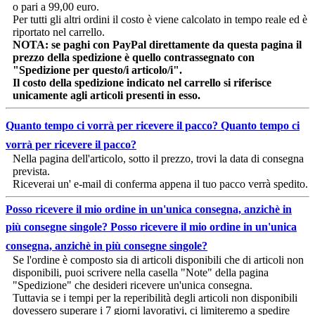
o pari a 99,00 euro.
Per tutti gli altri ordini il costo è viene calcolato in tempo reale ed è
riportato nel carrello.
NOTA: se paghi con PayPal direttamente da questa pagina il
prezzo della spedizione è quello contrassegnato con
"Spedizione per questo/i articolo/i".
Il costo della spedizione indicato nel carrello si riferisce
unicamente agli articoli presenti in esso.
Quanto tempo ci vorrà per ricevere il pacco?
Quanto tempo ci
vorrà per ricevere il pacco?
Nella pagina dell'articolo, sotto il prezzo, trovi la data di consegna
prevista.
Riceverai un' e-mail di conferma appena il tuo pacco verrà spedito.
Posso ricevere il mio ordine in un'unica consegna, anzichè in
più consegne singole?
Posso ricevere il mio ordine in un'unica
consegna, anzichè in più consegne singole?
Se l'ordine è composto sia di articoli disponibili che di articoli non
disponibili, puoi scrivere nella casella "Note" della pagina
"Spedizione" che desideri ricevere un'unica consegna.
Tuttavia se i tempi per la reperibilità degli articoli non disponibili
dovessero superare i 7 giorni lavorativi, ci limiteremo a spedire