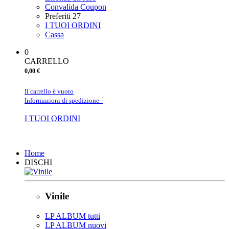
Convalida Coupon
Preferiti
27
I TUOI ORDINI
Cassa
0
CARRELLO
0,00 €
Il carrello è vuoto
Informazioni di spedizione
I TUOI ORDINI
Chiudi
Home
DISCHI
Vinile
LP ALBUM tutti
LP ALBUM nuovi