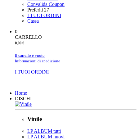
Convalida Coupon
Preferiti
27
I TUOI ORDINI
Cassa
0
CARRELLO
0,00 €
Il carrello è vuoto
Informazioni di spedizione
I TUOI ORDINI
Chiudi
Home
DISCHI
Vinile
LP ALBUM tutti
LP ALBUM nuovi