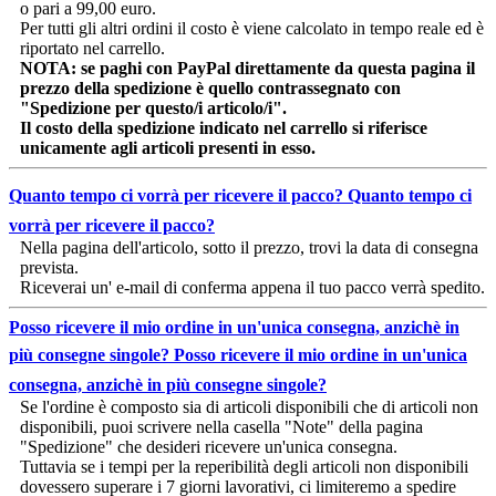
o pari a 99,00 euro.
Per tutti gli altri ordini il costo è viene calcolato in tempo reale ed è
riportato nel carrello.
NOTA: se paghi con PayPal direttamente da questa pagina il
prezzo della spedizione è quello contrassegnato con
"Spedizione per questo/i articolo/i".
Il costo della spedizione indicato nel carrello si riferisce
unicamente agli articoli presenti in esso.
Quanto tempo ci vorrà per ricevere il pacco?
Quanto tempo ci
vorrà per ricevere il pacco?
Nella pagina dell'articolo, sotto il prezzo, trovi la data di consegna
prevista.
Riceverai un' e-mail di conferma appena il tuo pacco verrà spedito.
Posso ricevere il mio ordine in un'unica consegna, anzichè in
più consegne singole?
Posso ricevere il mio ordine in un'unica
consegna, anzichè in più consegne singole?
Se l'ordine è composto sia di articoli disponibili che di articoli non
disponibili, puoi scrivere nella casella "Note" della pagina
"Spedizione" che desideri ricevere un'unica consegna.
Tuttavia se i tempi per la reperibilità degli articoli non disponibili
dovessero superare i 7 giorni lavorativi, ci limiteremo a spedire