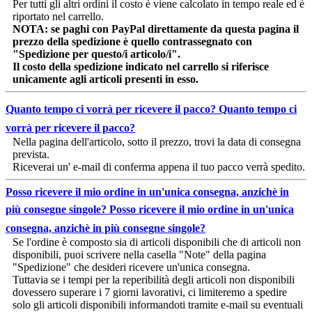
Per tutti gli altri ordini il costo è viene calcolato in tempo reale ed è
riportato nel carrello.
NOTA: se paghi con PayPal direttamente da questa pagina il
prezzo della spedizione è quello contrassegnato con
"Spedizione per questo/i articolo/i".
Il costo della spedizione indicato nel carrello si riferisce
unicamente agli articoli presenti in esso.
Quanto tempo ci vorrà per ricevere il pacco?
Quanto tempo ci
vorrà per ricevere il pacco?
Nella pagina dell'articolo, sotto il prezzo, trovi la data di consegna
prevista.
Riceverai un' e-mail di conferma appena il tuo pacco verrà spedito.
Posso ricevere il mio ordine in un'unica consegna, anzichè in
più consegne singole?
Posso ricevere il mio ordine in un'unica
consegna, anzichè in più consegne singole?
Se l'ordine è composto sia di articoli disponibili che di articoli non
disponibili, puoi scrivere nella casella "Note" della pagina
"Spedizione" che desideri ricevere un'unica consegna.
Tuttavia se i tempi per la reperibilità degli articoli non disponibili
dovessero superare i 7 giorni lavorativi, ci limiteremo a spedire
solo gli articoli disponibili informandoti tramite e-mail su eventuali