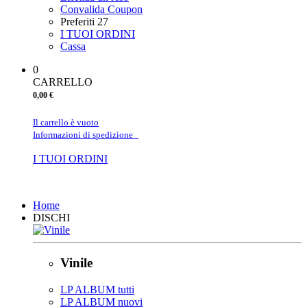
Convalida Coupon
Preferiti
27
I TUOI ORDINI
Cassa
0
CARRELLO
0,00 €
Il carrello è vuoto
Informazioni di spedizione
I TUOI ORDINI
Chiudi
Home
DISCHI
Vinile
LP ALBUM tutti
LP ALBUM nuovi