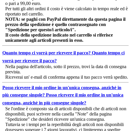
o pari a 99,00 euro.
Per tutti gli altri ordini il costo è viene calcolato in tempo reale ed è
riportato nel carrello.
NOTA: se paghi con PayPal direttamente da questa pagina il
prezzo della spedizione è quello contrassegnato con
"Spedizione per questo/i articolo/i".
Il costo della spedizione indicato nel carrello si riferisce
unicamente agli articoli presenti in esso.
Quanto tempo ci vorrà per ricevere il pacco?
Quanto tempo ci
vorrà per ricevere il pacco?
Nella pagina dell'articolo, sotto il prezzo, trovi la data di consegna
prevista.
Riceverai un' e-mail di conferma appena il tuo pacco verrà spedito.
Posso ricevere il mio ordine in un'unica consegna, anzichè in
più consegne singole?
Posso ricevere il mio ordine in un'unica
consegna, anzichè in più consegne singole?
Se l'ordine è composto sia di articoli disponibili che di articoli non
disponibili, puoi scrivere nella casella "Note" della pagina
"Spedizione" che desideri ricevere un'unica consegna.
Tuttavia se i tempi per la reperibilità degli articoli non disponibili
dovessero superare i 7 giorni lavorativi, ci limiteremo a spedire