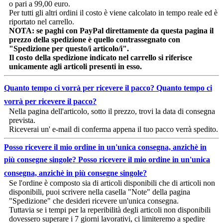
o pari a 99,00 euro.
Per tutti gli altri ordini il costo è viene calcolato in tempo reale ed è
riportato nel carrello.
NOTA: se paghi con PayPal direttamente da questa pagina il
prezzo della spedizione è quello contrassegnato con
"Spedizione per questo/i articolo/i".
Il costo della spedizione indicato nel carrello si riferisce
unicamente agli articoli presenti in esso.
Quanto tempo ci vorrà per ricevere il pacco?
Quanto tempo ci
vorrà per ricevere il pacco?
Nella pagina dell'articolo, sotto il prezzo, trovi la data di consegna
prevista.
Riceverai un' e-mail di conferma appena il tuo pacco verrà spedito.
Posso ricevere il mio ordine in un'unica consegna, anzichè in
più consegne singole?
Posso ricevere il mio ordine in un'unica
consegna, anzichè in più consegne singole?
Se l'ordine è composto sia di articoli disponibili che di articoli non
disponibili, puoi scrivere nella casella "Note" della pagina
"Spedizione" che desideri ricevere un'unica consegna.
Tuttavia se i tempi per la reperibilità degli articoli non disponibili
dovessero superare i 7 giorni lavorativi, ci limiteremo a spedire