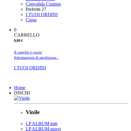
Convalida Coupon
Preferiti
27
I TUOI ORDINI
Cassa
0
CARRELLO
0,00 €
Il carrello è vuoto
Informazioni di spedizione
I TUOI ORDINI
Chiudi
Home
DISCHI
Vinile
LP ALBUM tutti
LP ALBUM nuovi