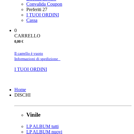
Convalida Coupon
Preferiti
27
I TUOI ORDINI
Cassa
0
CARRELLO
0,00 €
Il carrello è vuoto
Informazioni di spedizione
I TUOI ORDINI
Chiudi
Home
DISCHI
Vinile
LP ALBUM tutti
LP ALBUM nuovi