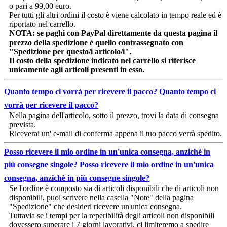
o pari a 99,00 euro.
Per tutti gli altri ordini il costo è viene calcolato in tempo reale ed è
riportato nel carrello.
NOTA: se paghi con PayPal direttamente da questa pagina il
prezzo della spedizione è quello contrassegnato con
"Spedizione per questo/i articolo/i".
Il costo della spedizione indicato nel carrello si riferisce
unicamente agli articoli presenti in esso.
Quanto tempo ci vorrà per ricevere il pacco?
Quanto tempo ci
vorrà per ricevere il pacco?
Nella pagina dell'articolo, sotto il prezzo, trovi la data di consegna
prevista.
Riceverai un' e-mail di conferma appena il tuo pacco verrà spedito.
Posso ricevere il mio ordine in un'unica consegna, anzichè in
più consegne singole?
Posso ricevere il mio ordine in un'unica
consegna, anzichè in più consegne singole?
Se l'ordine è composto sia di articoli disponibili che di articoli non
disponibili, puoi scrivere nella casella "Note" della pagina
"Spedizione" che desideri ricevere un'unica consegna.
Tuttavia se i tempi per la reperibilità degli articoli non disponibili
dovessero superare i 7 giorni lavorativi, ci limiteremo a spedire