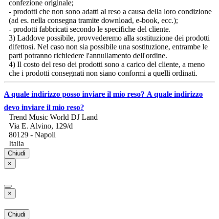
confezione originale;
- prodotti che non sono adatti al reso a causa della loro condizione
(ad es. nella consegna tramite download, e-book, ecc.);
- prodotti fabbricati secondo le specifiche del cliente.
3) Laddove possibile, provvederemo alla sostituzione dei prodotti
difettosi. Nel caso non sia possibile una sostituzione, entrambe le
parti potranno richiedere l'annullamento dell'ordine.
4) Il costo del reso dei prodotti sono a carico del cliente, a meno
che i prodotti consegnati non siano conformi a quelli ordinati.
A quale indirizzo posso inviare il mio reso?
A quale indirizzo
devo inviare il mio reso?
Trend Music World DJ Land
Via E. Alvino, 129/d
80129 - Napoli
Italia
Chiudi
×
×
Chiudi