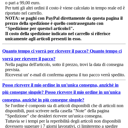
o pari a 99,00 euro.
Per tutti gli altri ordini il costo è viene calcolato in tempo reale ed è
riportato nel carrello.
NOTA: se paghi con PayPal direttamente da questa pagina il
prezzo della spedizione è quello contrassegnato con
"Spedizione per questo/i articolo/i".
Il costo della spedizione indicato nel carrello si riferisce
unicamente agli articoli presenti in esso.
Quanto tempo ci vorrà per ricevere il pacco?
Quanto tempo ci
vorrà per ricevere il pacco?
Nella pagina dell'articolo, sotto il prezzo, trovi la data di consegna
prevista.
Riceverai un' e-mail di conferma appena il tuo pacco verrà spedito.
Posso ricevere il mio ordine in un'unica consegna, anzichè in
più consegne singole?
Posso ricevere il mio ordine in un'unica
consegna, anzichè in più consegne singole?
Se l'ordine è composto sia di articoli disponibili che di articoli non
disponibili, puoi scrivere nella casella "Note" della pagina
"Spedizione" che desideri ricevere un'unica consegna.
Tuttavia se i tempi per la reperibilità degli articoli non disponibili
dovessero superare i 7 giorni lavorativi, ci limiteremo a spedire