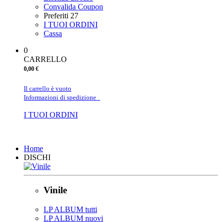
Convalida Coupon
Preferiti
27
I TUOI ORDINI
Cassa
0
CARRELLO
0,00 €
Il carrello è vuoto
Informazioni di spedizione
I TUOI ORDINI
Chiudi
Home
DISCHI
Vinile
LP ALBUM tutti
LP ALBUM nuovi