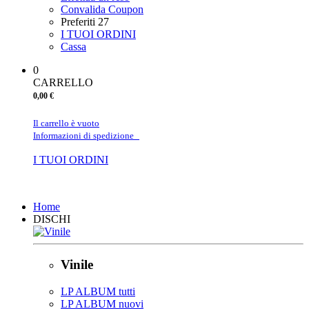
Convalida Coupon
Preferiti
27
I TUOI ORDINI
Cassa
0
CARRELLO
0,00 €
Il carrello è vuoto
Informazioni di spedizione
I TUOI ORDINI
Chiudi
Home
DISCHI
Vinile
LP ALBUM tutti
LP ALBUM nuovi