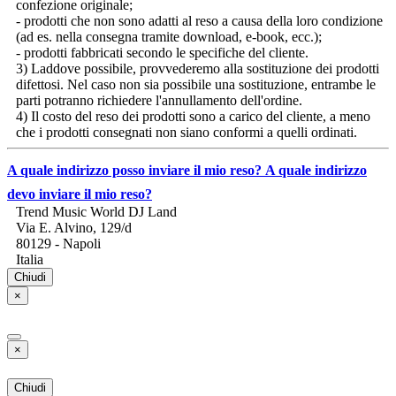
confezione originale;
- prodotti che non sono adatti al reso a causa della loro condizione
(ad es. nella consegna tramite download, e-book, ecc.);
- prodotti fabbricati secondo le specifiche del cliente.
3) Laddove possibile, provvederemo alla sostituzione dei prodotti
difettosi. Nel caso non sia possibile una sostituzione, entrambe le
parti potranno richiedere l'annullamento dell'ordine.
4) Il costo del reso dei prodotti sono a carico del cliente, a meno
che i prodotti consegnati non siano conformi a quelli ordinati.
A quale indirizzo posso inviare il mio reso?
A quale indirizzo
devo inviare il mio reso?
Trend Music World DJ Land
Via E. Alvino, 129/d
80129 - Napoli
Italia
Chiudi
×
×
Chiudi