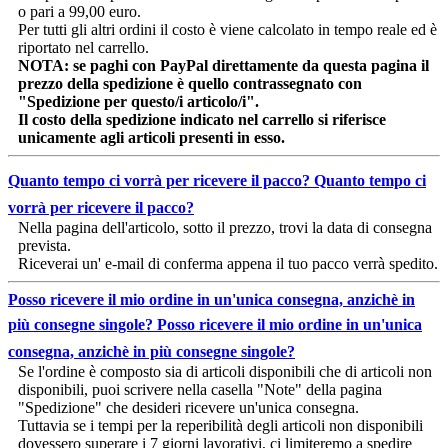
o pari a 99,00 euro.
Per tutti gli altri ordini il costo è viene calcolato in tempo reale ed è
riportato nel carrello.
NOTA: se paghi con PayPal direttamente da questa pagina il
prezzo della spedizione è quello contrassegnato con
"Spedizione per questo/i articolo/i".
Il costo della spedizione indicato nel carrello si riferisce
unicamente agli articoli presenti in esso.
Quanto tempo ci vorrà per ricevere il pacco?
Quanto tempo ci
vorrà per ricevere il pacco?
Nella pagina dell'articolo, sotto il prezzo, trovi la data di consegna
prevista.
Riceverai un' e-mail di conferma appena il tuo pacco verrà spedito.
Posso ricevere il mio ordine in un'unica consegna, anzichè in
più consegne singole?
Posso ricevere il mio ordine in un'unica
consegna, anzichè in più consegne singole?
Se l'ordine è composto sia di articoli disponibili che di articoli non
disponibili, puoi scrivere nella casella "Note" della pagina
"Spedizione" che desideri ricevere un'unica consegna.
Tuttavia se i tempi per la reperibilità degli articoli non disponibili
dovessero superare i 7 giorni lavorativi, ci limiteremo a spedire