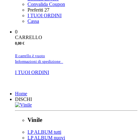
Convalida Coupon
Preferiti
27
I TUOI ORDINI
Cassa
0
CARRELLO
0,00 €
Il carrello è vuoto
Informazioni di spedizione
I TUOI ORDINI
Chiudi
Home
DISCHI
Vinile
LP ALBUM tutti
LP ALBUM nuovi