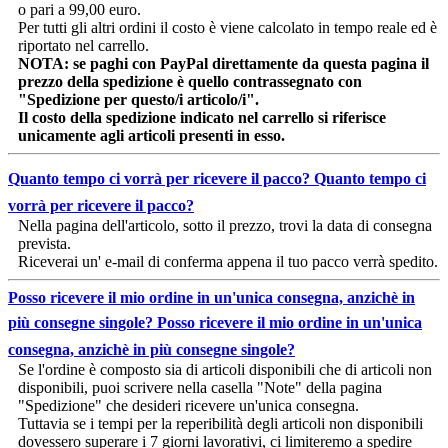
o pari a 99,00 euro.
Per tutti gli altri ordini il costo è viene calcolato in tempo reale ed è
riportato nel carrello.
NOTA: se paghi con PayPal direttamente da questa pagina il
prezzo della spedizione è quello contrassegnato con
"Spedizione per questo/i articolo/i".
Il costo della spedizione indicato nel carrello si riferisce
unicamente agli articoli presenti in esso.
Quanto tempo ci vorrà per ricevere il pacco?
Quanto tempo ci
vorrà per ricevere il pacco?
Nella pagina dell'articolo, sotto il prezzo, trovi la data di consegna
prevista.
Riceverai un' e-mail di conferma appena il tuo pacco verrà spedito.
Posso ricevere il mio ordine in un'unica consegna, anzichè in
più consegne singole?
Posso ricevere il mio ordine in un'unica
consegna, anzichè in più consegne singole?
Se l'ordine è composto sia di articoli disponibili che di articoli non
disponibili, puoi scrivere nella casella "Note" della pagina
"Spedizione" che desideri ricevere un'unica consegna.
Tuttavia se i tempi per la reperibilità degli articoli non disponibili
dovessero superare i 7 giorni lavorativi, ci limiteremo a spedire